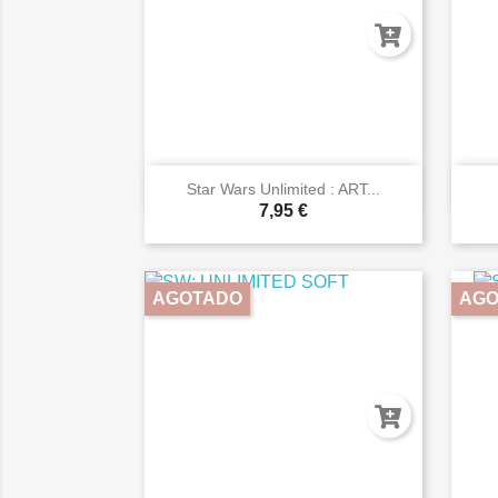

Vista rápida
Star Wars Unlimited : ART...
7,95 €
AGOTADO
AGO