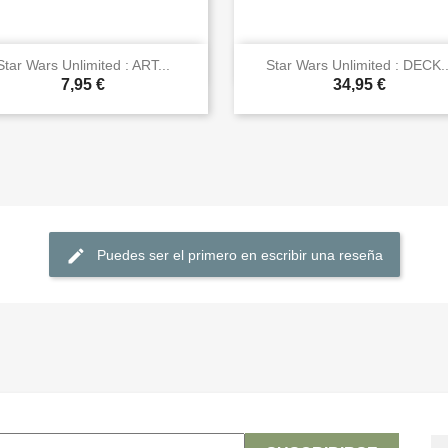


Vista rápida
Vista rápida
Star Wars Unlimited : ART...
Star Wars Unlimited : DECK..
7,95 €
34,95 €
Puedes ser el primero en escribir una reseña