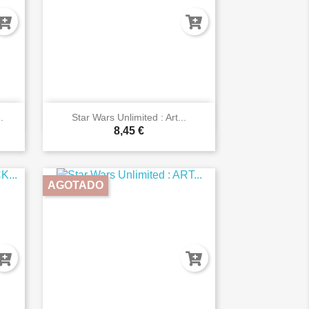

Vista rápida
.
Star Wars Unlimited : Art...
8,45 €
AGOTADO