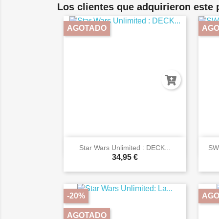
Los clientes que adquirieron este
AGOTADO
AGO

Vista rápida
Star Wars Unlimited : DECK...
SW
34,95 €
-20%
AGO
AGOTADO