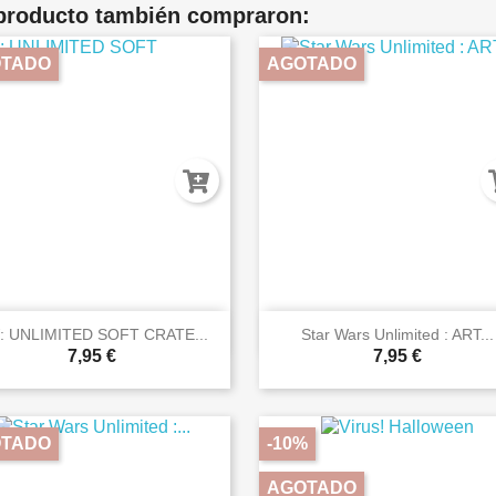
 producto también compraron:
TADO
AGOTADO


Vista rápida
Vista rápida
: UNLIMITED SOFT CRATE...
Star Wars Unlimited : ART...
7,95 €
7,95 €
TADO
-10%
AGOTADO