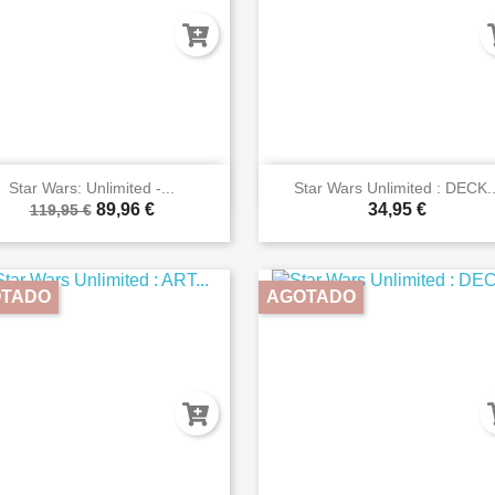


Vista rápida
Vista rápida
Star Wars: Unlimited -...
Star Wars Unlimited : DECK..
89,96 €
34,95 €
119,95 €
TADO
AGOTADO