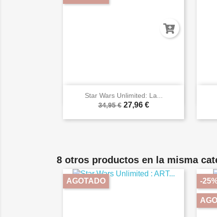

Vista rápida
Star Wars Unlimited: La...
27,96 €
34,95 €
8 otros productos en la misma cat
AGOTADO
-25
AGO