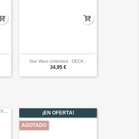

Vista rápida
Star Wars Unlimited : DECK...
34,95 €
¡EN OFERTA!
AGOTADO