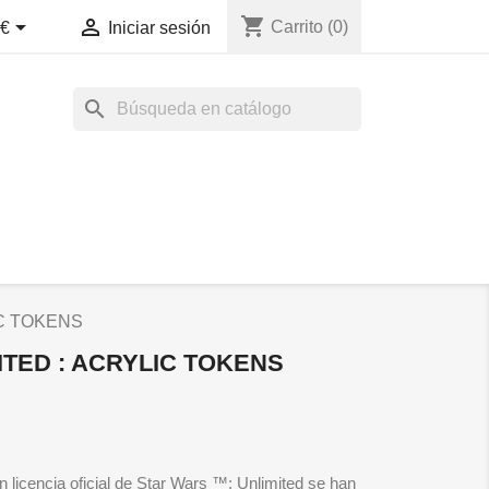
shopping_cart


Carrito
(0)
€
Iniciar sesión
search
LIC TOKENS
TED : ACRYLIC TOKENS
 licencia oficial de Star Wars ™: Unlimited se han