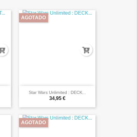
AGOTADO

Vista rápida
Star Wars Unlimited : DECK...
34,95 €
AGOTADO