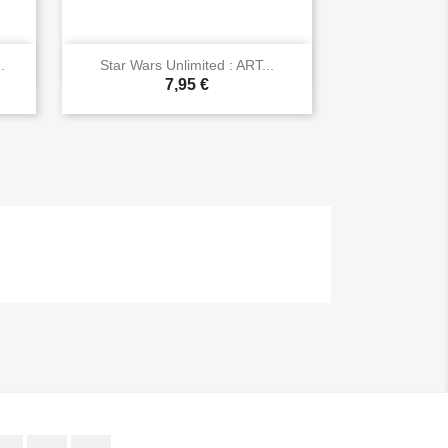

Vista rápida
.
Star Wars Unlimited : ART...
7,95 €
Facebook
Twitter
Instagram