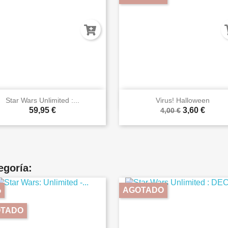


Vista rápida
Vista rápida
Star Wars Unlimited :...
Virus! Halloween
59,95 €
3,60 €
4,00 €
egoría:
%
AGOTADO
TADO