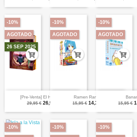
-10%
-10%
-10%
AGOTADO
AGOTADO
AGOTADO
26 SEP 2025
[Pre-Venta] El Hobbit:...
Ramen Ramen
Bana
26,96 €
14,36 €
1
29,95 €
15,95 €
15,95 €
-10%
-10%
-10%