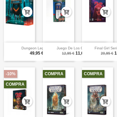
Dungeon Legends
Juego De Los Cerditos
Final Girl Ser
49,95 €
11,66 €
1
12,95 €
20,95 €
-10%
COMPRA
COMPRA
COMPRA