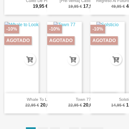
Culito De Pollito
[Pre-Venta] Castle Combo
Regreso Al Futur
19,95 €
17,96 €
4
19,95 €
49,95 €
-10%
-10%
-10%
AGOTADO
AGOTADO
AGOTADO
Whale To Look
Town 77
Solsti
20,66 €
20,66 €
1
22,95 €
22,95 €
14,95 €