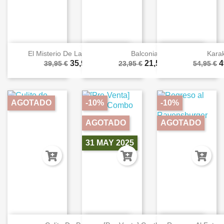
El Misterio De La Abadía...
Balconia
Kara
35,96 €
21,56 €
4
39,95 €
23,95 €
54,95 €
AGOTADO
-10%
-10%
AGOTADO
AGOTADO
31 MAY 2025