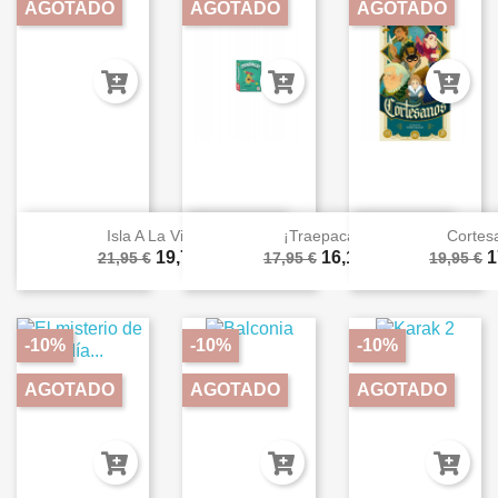
AGOTADO
AGOTADO
AGOTADO
Isla A La Vista
¡Traepacá!
Cortes
19,76 €
16,16 €
1
21,95 €
17,95 €
19,95 €
-10%
-10%
-10%
AGOTADO
AGOTADO
AGOTADO