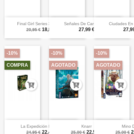
Final Girl Series 3: Don't...
Señales De Carcosa -...
Ciudades En 
18,86 €
27,99 €
27,9
20,95 €
-10%
-10%
-10%
COMPRA
AGOTADO
AGOTADO
La Expedición Perdida
Knarr
Mino 
22,46 €
22,50 €
2
24,95 €
25,00 €
25,00 €