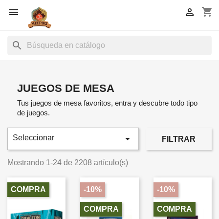
shopping_cart


search
JUEGOS DE MESA
Tus juegos de mesa favoritos, entra y descubre todo tipo
de juegos.

Seleccionar
FILTRAR
Mostrando 1-24 de 2208 artículo(s)
COMPRA
-10%
-10%
COMPRA
COMPRA