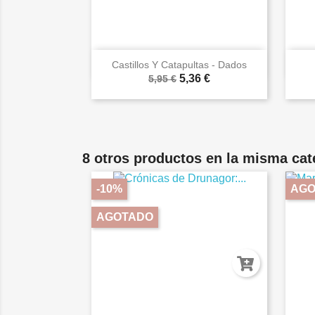

Vista rápida
Castillos Y Catapultas - Dados
5,36 €
5,95 €
8 otros productos en la misma cat
-10%
AGO
AGOTADO