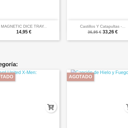


Vista rápida
Vista rápida
MAGNETIC DICE TRAY...
Castillos Y Catapultas -...
14,95 €
33,26 €
36,95 €
egoría:
TADO
AGOTADO