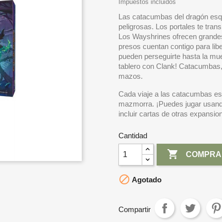
Impuestos incluidos
Las catacumbas del dragón esq
peligrosas. Los portales te tra
Los Wayshrines ofrecen grandes 
presos cuentan contigo para lib
pueden perseguirte hasta la muer
tablero con Clank! Catacumbas,
mazos.
Cada viaje a las catacumbas es 
mazmorra. ¡Puedes jugar usand
incluir cartas de otras expansio
Cantidad

COMPRA

Agotado
Compartir