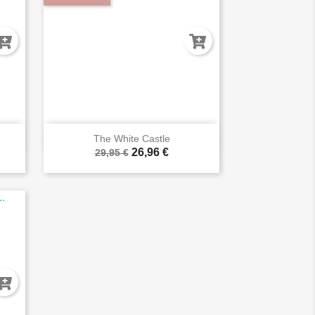

Vista rápida
The White Castle
26,96 €
29,95 €