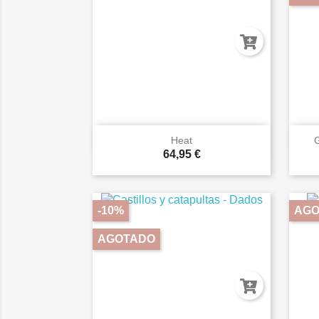

Vista rápida
Heat
G
64,95 €
-10%
AGO
AGOTADO