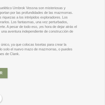
uelético Umbrok Vessna son misteriosas y
nsportan por las profundidades de las mazmorras.
riquezas a los intrépidos exploradores. Los
erarlos. Los fantasmas, una vez perturbados,
te. A pesar de todo eso, ¡es hora de dejar atrás el
 una aventura independiente de construcción de
único, ya que colocas losetas para crear la
o solo el nuevo mazo de mazmorras, o puedes
nes de Clank.
R