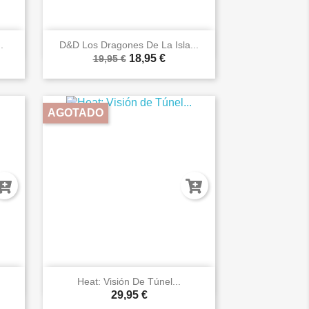

Vista rápida
.
D&D Los Dragones De La Isla...
18,95 €
19,95 €
AGOTADO

Vista rápida
Heat: Visión De Túnel...
29,95 €