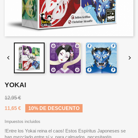


YOKAI
12,95 €
11,65 €
10% DE DESCUENTO
Impuestos incluidos
!Entre los Yokai reina el caos! Estos Espíritus Japoneses se
han mezclado entre sí y, para calmarlos, necesitaréis