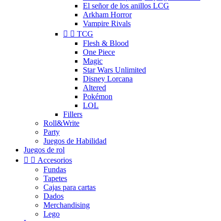
El señor de los anillos LCG
Arkham Horror
Vampire Rivals


TCG
Flesh & Blood
One Piece
Magic
Star Wars Unlimited
Disney Lorcana
Altered
Pokémon
LOL
Fillers
Roll&Write
Party
Juegos de Habilidad
Juegos de rol


Accesorios
Fundas
Tapetes
Cajas para cartas
Dados
Merchandising
Lego