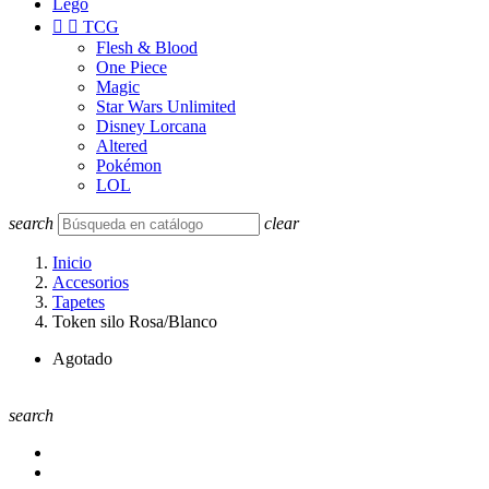
Lego


TCG
Flesh & Blood
One Piece
Magic
Star Wars Unlimited
Disney Lorcana
Altered
Pokémon
LOL
search
clear
Inicio
Accesorios
Tapetes
Token silo Rosa/Blanco
Agotado
search