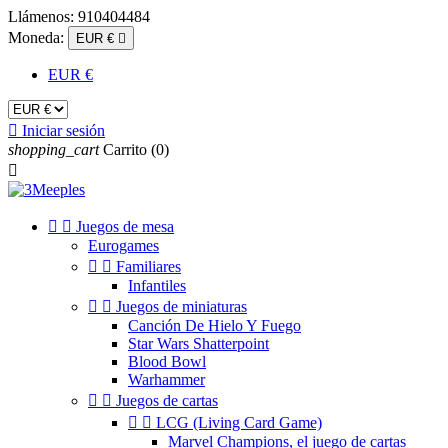
Llámenos:
910404484
Moneda:
EUR €

EUR €

Iniciar sesión
shopping_cart
Carrito
(0)



Juegos de mesa
Eurogames


Familiares
Infantiles


Juegos de miniaturas
Canción De Hielo Y Fuego
Star Wars Shatterpoint
Blood Bowl
Warhammer


Juegos de cartas


LCG (Living Card Game)
Marvel Champions, el juego de cartas