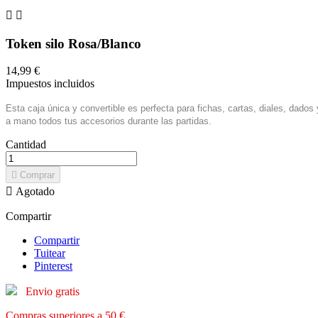


Token silo Rosa/Blanco
14,99 €
Impuestos incluidos
Esta caja única y convertible es perfecta para fichas, cartas, diales, dad
a mano todos tus accesorios durante las partidas.
Cantidad

Comprar

Agotado
Compartir
Compartir
Tuitear
Pinterest
Envio gratis
Compras superiores a 50 €