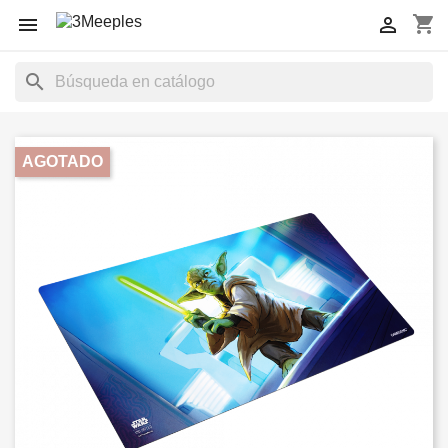
shopping_cart


search
AGOTADO