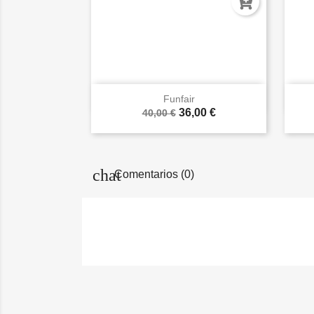

Vista rápida
Funfair
36,00 €
40,00 €
Comentarios (0)