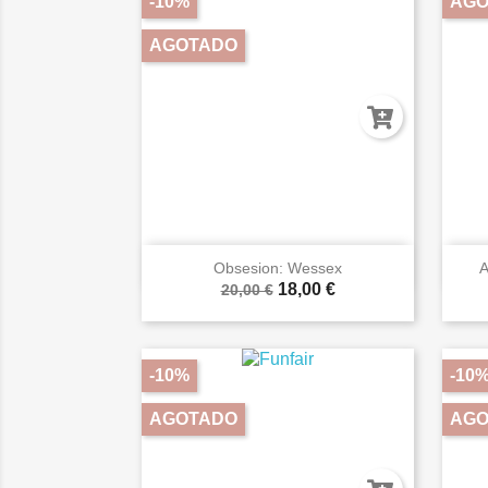
-10%
AGO
AGOTADO

Vista rápida
Obsesion: Wessex
A
18,00 €
20,00 €
-10%
-10
AGOTADO
AGO