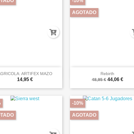
TADO
-10%
AGOTADO


Vista rápida
Vista rápida
GRICOLA: ARTIFEX MAZO
Rebirth
14,95 €
44,06 €
48,95 €
%
-10%
TADO
AGOTADO