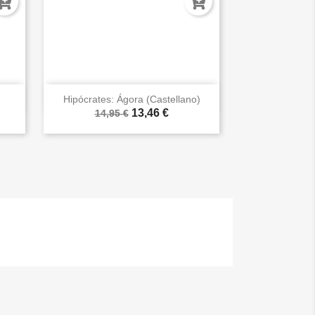

Vista rápida
Hipócrates: Ágora (Castellano)
13,46 €
14,95 €