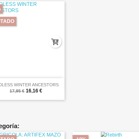
%
TADO

Vista rápida
DLESS WINTER ANCESTORS
16,16 €
17,95 €
egoría: