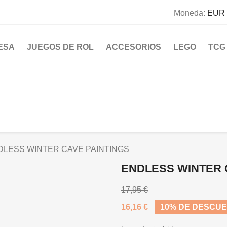
Moneda:
EUR 
ESA
JUEGOS DE ROL
ACCESORIOS
LEGO
TCG
DLESS WINTER CAVE PAINTINGS
ENDLESS WINTER 
17,95 €
16,16 €
10% DE DESCU