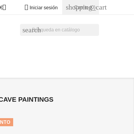
shopping_cart


Carrito
(0)
€
Iniciar sesión
search
CAVE PAINTINGS
ENTO