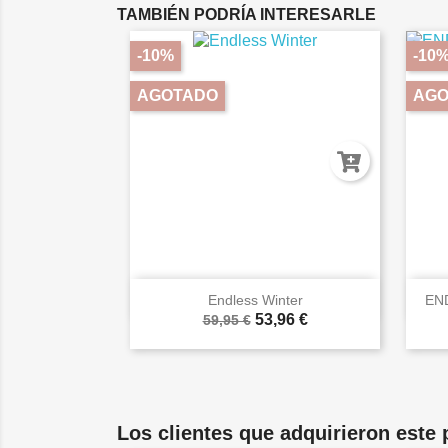
TAMBIÉN PODRÍA INTERESARLE
-10%
-10
AGOTADO
AGO

Vista rápida
Endless Winter
EN
53,96 €
59,95 €
Los clientes que adquirieron este