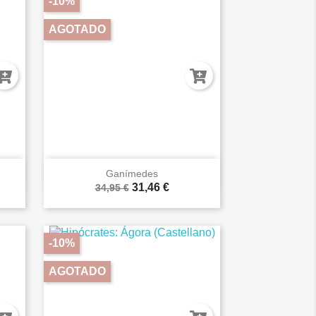
-10%
AGOTADO

Vista rápida
Ganímedes
31,46 €
34,95 €
-10%
AGOTADO