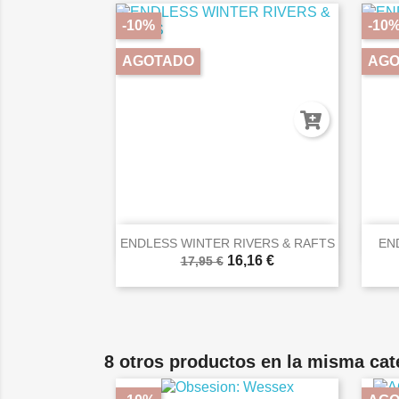
-10%
-10
AGOTADO
AGO

Vista rápida
ENDLESS WINTER RIVERS & RAFTS
EN
16,16 €
17,95 €
8 otros productos en la misma cat