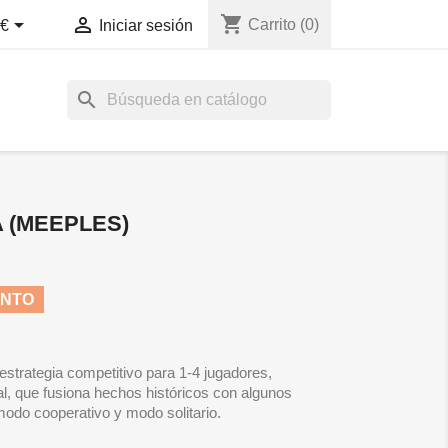
shopping_cart


Carrito
(0)
€
Iniciar sesión
search
 (MEEPLES)
ENTO
estrategia competitivo para 1-4 jugadores,
l, que fusiona hechos históricos con algunos
modo cooperativo y modo solitario.