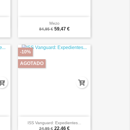

Vista rápida
Mezo
59,47 €
84,95 €
-10%
AGOTADO

Vista rápida
ISS Vanguard: Expedientes...
22,46 €
24,95 €