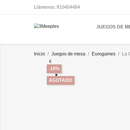
Llámenos:
910404484
JUEGOS DE M
Inicio
Juegos de mesa
Eurogames
La 

-10%
AGOTADO