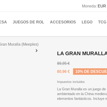
Moneda:
EUR 
ESA
JUEGOS DE ROL
ACCESORIOS
LEGO
TCG
Gran Muralla (Meeples)

LA GRAN MURALLA
89,95 €
80,96 €
10% DE DESCU
Impuestos incluidos
La Gran Muralla es un juego de 
ambientado en la China medieva
elementos fantásticos. Incluye 