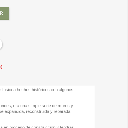
R
 €
e fusiona hechos históricos con algunos
tonces, era una simple serie de muros y
fue expandida, reconstruida y reparada
ía en proceso de construcción y tendrás