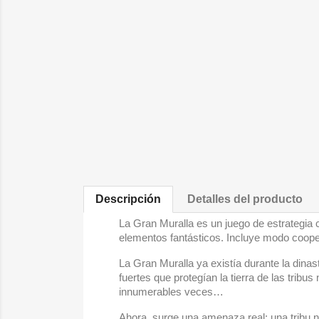
Descripción
Detalles del producto
La Gran Muralla es un juego de estrategia 
elementos fantásticos. Incluye modo cooper
La Gran Muralla ya existía durante la dina
fuertes que protegían la tierra de las tri
innumerables veces…
Ahora, surge una amenaza real: una tribu n