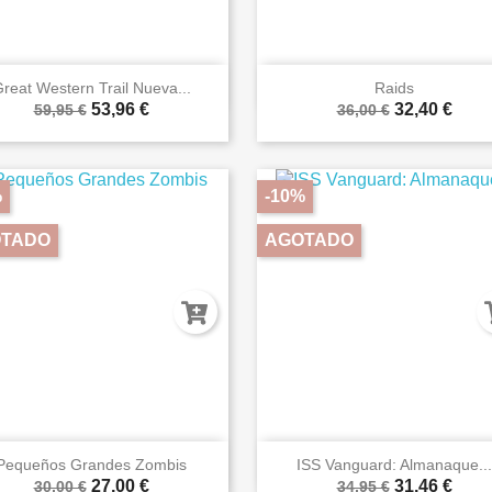


Vista rápida
Vista rápida
reat Western Trail Nueva...
Raids
53,96 €
32,40 €
59,95 €
36,00 €
%
-10%
TADO
AGOTADO


Vista rápida
Vista rápida
Pequeños Grandes Zombis
ISS Vanguard: Almanaque...
27,00 €
31,46 €
30,00 €
34,95 €