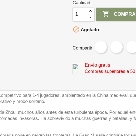
Cantidad

COMPRA

Agotado
Compartir
Envio gratis
Compras superiores a 50
competitivo para 1-4 jugadores, ambientado en la China medieval, qu
ativo y modo solitario.
stía Zhou, muchos años antes de esta turbulenta época. Por aquel en
bus nómadas invasoras. Ha sobrevivido a muchas guerras y batallas, y 
ómada pone en peligro las fronteras. La Gran Muralla continúa todav