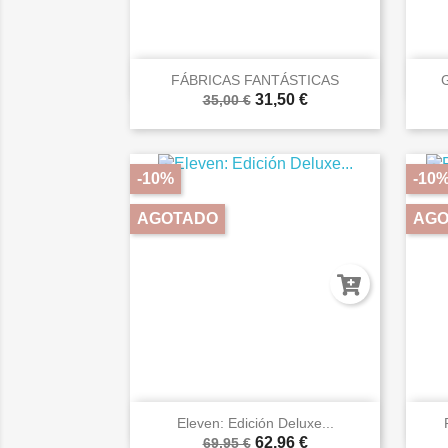

Vista rápida
FÁBRICAS FANTÁSTICAS
G
31,50 €
35,00 €
-10%
-10
AGOTADO
AGO

Vista rápida
Eleven: Edición Deluxe...
62,96 €
69,95 €