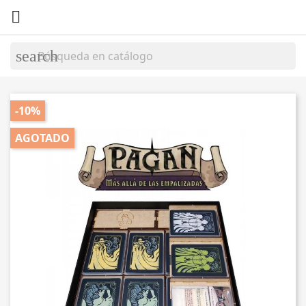

search
-10%
AGOTADO