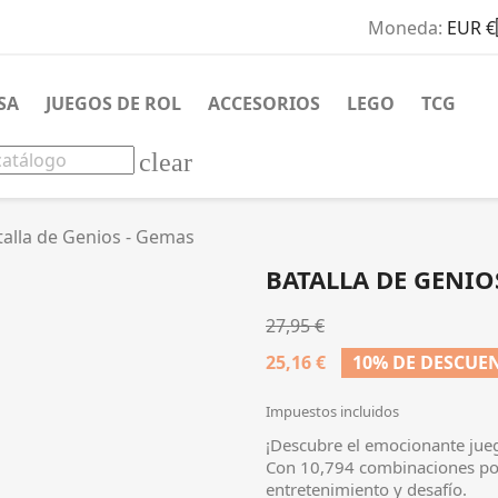
Moneda:
EUR €
SA
JUEGOS DE ROL
ACCESORIOS
LEGO
TCG
clear
talla de Genios - Gemas
BATALLA DE GENIO
27,95 €
25,16 €
10% DE DESCUE
Impuestos incluidos
¡Descubre el emocionante jue
Con 10,794 combinaciones posi
entretenimiento y desafío.