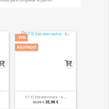
-10%
AGOTADO

Vista rápida
E.T El Extraterrestre - A...
35,96 €
39,95 €