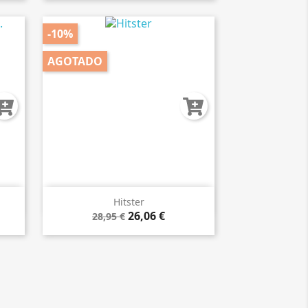
-10%
AGOTADO

Vista rápida
Hitster
26,06 €
28,95 €