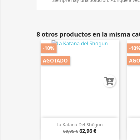
8 otros productos en la misma ca
-10%
-10
AGOTADO
AGO

Vista rápida
La Katana Del Shōgun
62,96 €
69,95 €