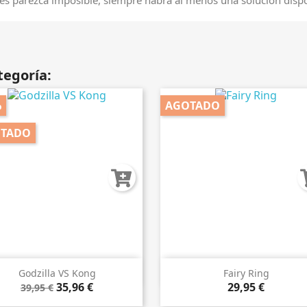
tegoría:
%
AGOTADO
TADO


Vista rápida
Vista rápida
Godzilla VS Kong
Fairy Ring
35,96 €
29,95 €
39,95 €