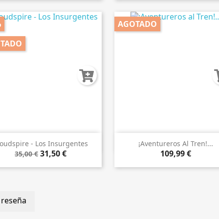
%
AGOTADO
TADO


Vista rápida
Vista rápida
oudspire - Los Insurgentes
¡Aventureros Al Tren!...
31,50 €
109,99 €
35,00 €
 reseña