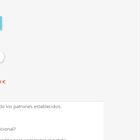
0 €
do los patrones establecidos.
icional?
nible para completar el patrón.