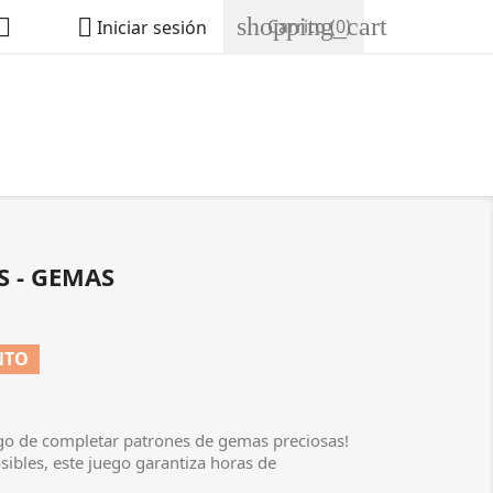
shopping_cart


Carrito
(0)
Iniciar sesión
S - GEMAS
NTO
go de completar patrones de gemas preciosas!
bles, este juego garantiza horas de