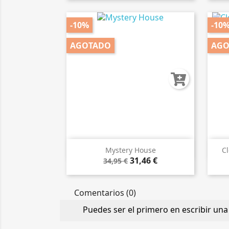
-10%
-10
AGOTADO
AGO

Vista rápida
Mystery House
Cl
31,46 €
34,95 €
Comentarios (0)
Puedes ser el primero en escribir una